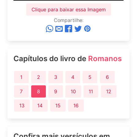
Clique para baixar essa Imagem
Compartilhe:
Capítulos do livro de
Romanos
1
2
3
4
5
6
7
8
9
10
11
12
13
14
15
16
Confira mais versículos em