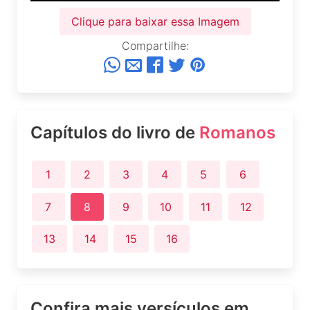
Clique para baixar essa Imagem
Compartilhe:
Capítulos do livro de
Romanos
1
2
3
4
5
6
7
8
9
10
11
12
13
14
15
16
Confira mais versículos em