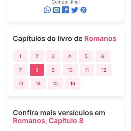
Compartilhe:
Capítulos do livro de
Romanos
1
2
3
4
5
6
7
8
9
10
11
12
13
14
15
16
Confira mais versículos em
Romanos, Capítulo 8