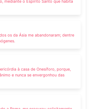
, mediante o Espírito Santo que habita
odos os da Ásia me abandonaram; dentre
mógenes.
ricórdia à casa de Onesíforo, porque,
 ânimo e nunca se envergonhou das
ado a Roma, me procurou solicitamente