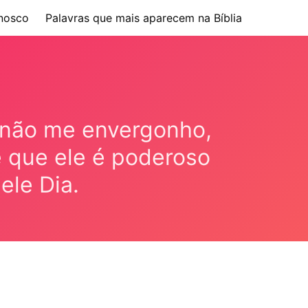
nosco
Palavras que mais aparecem na Bíblia
, não me envergonho,
e que ele é poderoso
ele Dia.