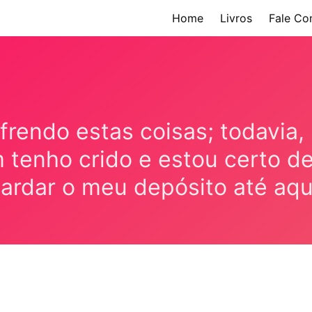
Home
Livros
Fale Co
sofrendo estas coisas; todavia
tenho crido e estou certo d
ardar o meu depósito até aqu