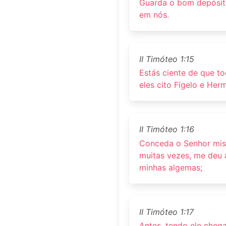
Guarda o bom depósito
em nós.
II Timóteo 1:15
Estás ciente de que t
eles cito Fígelo e Her
II Timóteo 1:16
Conceda o Senhor mise
muitas vezes, me deu
minhas algemas;
II Timóteo 1:17
Antes, tendo ele cheg