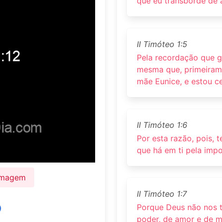
que eu transborde de 
II Timóteo 1:5
Pela recordação que g
mesma que, primeirame
mãe Eunice, e estou c
II Timóteo 1:6
Por esta razão, pois,
que há em ti pela imp
 Imagem
II Timóteo 1:7
Porque Deus não nos t
poder, de amor e de 