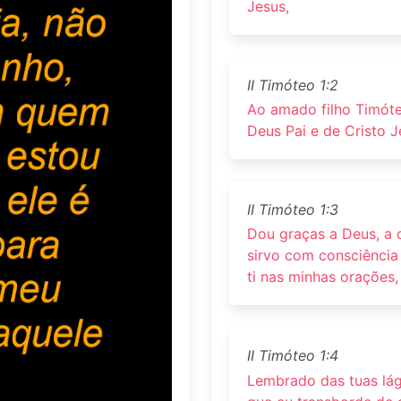
Jesus,
II Timóteo 1:2
Ao amado filho Timóteo
Deus Pai e de Cristo J
II Timóteo 1:3
Dou graças a Deus, a
sirvo com consciência
ti nas minhas orações, 
II Timóteo 1:4
Lembrado das tuas lágr