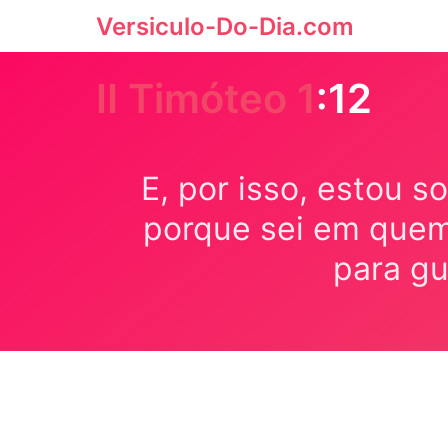
Versiculo-Do-Dia.com
II Timóteo 1
:12
E, por isso, estou 
porque sei em quem 
para gu