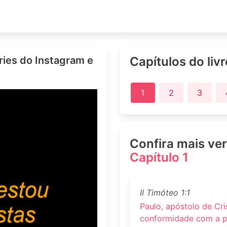
ries do Instagram e
Capítulos do liv
1
2
3
Confira mais ve
Capítulo 1
II Timóteo 1:1
Paulo, apóstolo de Cri
conformidade com a p