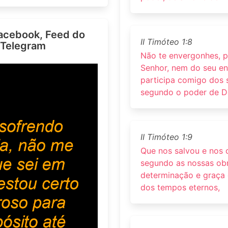
acebook, Feed do
II Timóteo 1:8
 Telegram
Não te envergonhes, 
Senhor, nem do seu enc
participa comigo dos 
segundo o poder de D
II Timóteo 1:9
Que nos salvou e nos
segundo as nossas obr
determinação e graça 
dos tempos eternos,