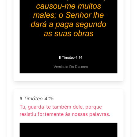
II Timóteo 4:15
Tu, guarda-te também dele, porque
resistiu fortemente às nossas palavras.