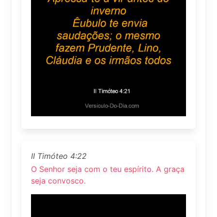
II Timóteo 4:22
O Senhor seja com o teu espírito. A graça
seja convosco.