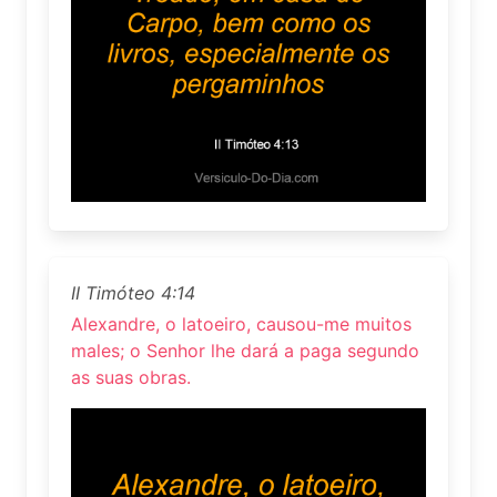
II Timóteo 4:14
Alexandre, o latoeiro, causou-me muitos
males; o Senhor lhe dará a paga segundo
as suas obras.