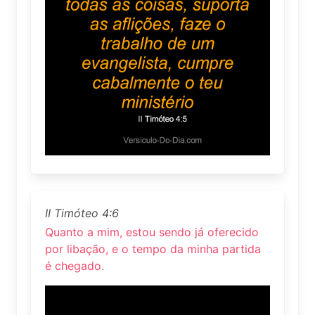
II Timóteo 4:6
Quanto a mim, estou sendo já oferecido
por libação, e o tempo da minha partida
é chegado.