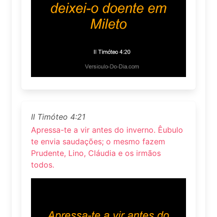
II Timóteo 4:21
Apressa-te a vir antes do inverno. Êubulo
te envia saudações; o mesmo fazem
Prudente, Lino, Cláudia e os irmãos
todos.