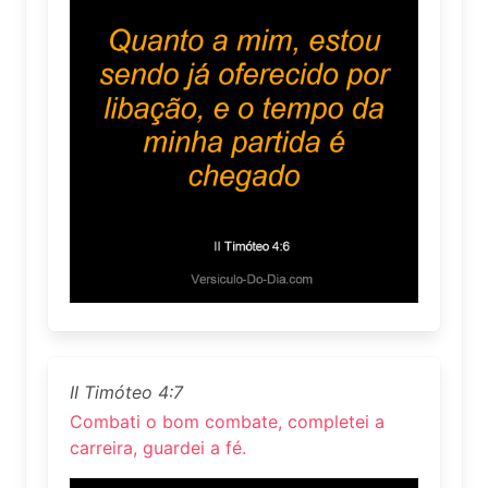
II Timóteo 4:7
Combati o bom combate, completei a
carreira, guardei a fé.