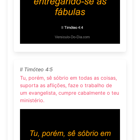
II Timóteo 4:5
Tu, porém, sê sóbrio em todas as coisas,
suporta as aflições, faze o trabalho de
um evangelista, cumpre cabalmente o teu
ministério.