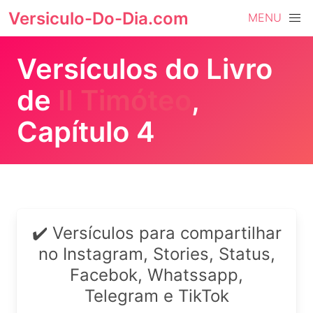
Versiculo-Do-Dia.com
MENU
Versículos do Livro
de
II Timóteo
,
Capítulo 4
✔️ Versículos para compartilhar
no Instagram, Stories, Status,
Facebok, Whatssapp,
Telegram e TikTok