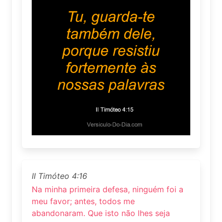
II Timóteo 4:16
Na minha primeira defesa, ninguém foi a
meu favor; antes, todos me
abandonaram. Que isto não lhes seja