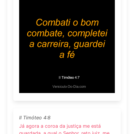
II Timóteo 4:8
Já agora a coroa da justiça me está
guardada, a qual o Senhor, reto juiz, me