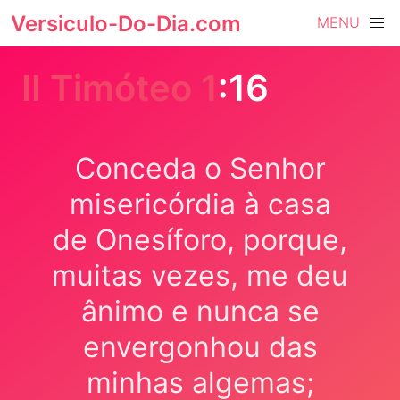
Versiculo-Do-Dia.com
MENU
II Timóteo 1
:16
Conceda o Senhor
misericórdia à casa
de Onesíforo, porque,
muitas vezes, me deu
ânimo e nunca se
envergonhou das
minhas algemas;