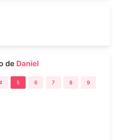
ro de
Daniel
4
5
6
7
8
9