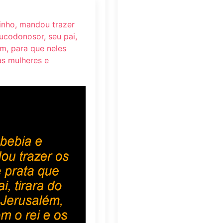
inho, mandou trazer
ucodonosor, seu pai,
ém, para que neles
as mulheres e