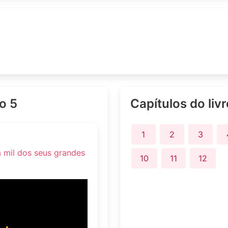
lo 5
Capítulos do liv
1
2
3
 mil dos seus grandes
10
11
12