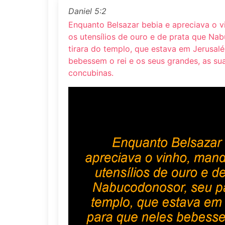
Daniel 5:2
Enquanto Belsazar bebia e apreciava o v
os utensílios de ouro e de prata que Nab
tirara do templo, que estava em Jerusal
bebessem o rei e os seus grandes, as su
concubinas.