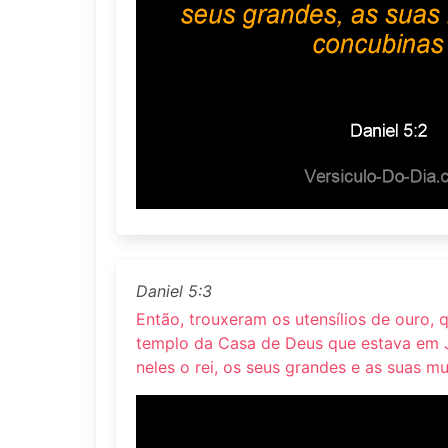
Daniel 5:3
Então, trouxeram os utensílios de ouro, 
templo da Casa de Deus que estava em 
neles o rei, os seus grandes e as suas m