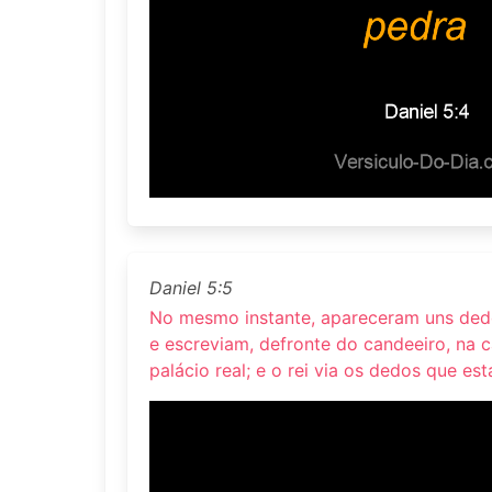
Daniel 5:5
No mesmo instante, apareceram uns de
e escreviam, defronte do candeeiro, na 
palácio real; e o rei via os dedos que e