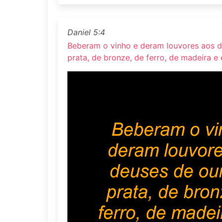
Daniel 5:4
Beberam o vinho e deram louvores aos d
prata, de bronze, de ferro, de madeira e