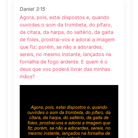
Daniel 3:15
Agora, pois, estai dispostos e, quando
ouvirdes o som da trombeta, do pífaro,
da cítara, da harpa, do saltério, da gaita
de foles, prostrai-vos e adorai a imagem
que fiz; porém, se não a adorardes,
sereis, no mesmo instante, lançados na
fornalha de fogo ardente. E quem é o
deus que vos poderá livrar das minhas
mãos?