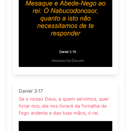
Daniel 3:17
Se o nosso Deus, a quem servimos, quer
livrar-nos, ele nos livrará da fornalha de
fogo ardente e das tuas mãos, ó rei.