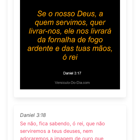
Daniel 3:18
Se não, fica sabendo, ó rei, que não
serviremos a teus deuses, nem
adoraremos a imagem de ouro que