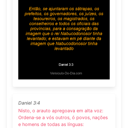
Daniel 3:4
Nisto, o arauto apregoava em alta voz:
Ordena-se a vós outros, ó povos, nações
e homens de todas as línguas: