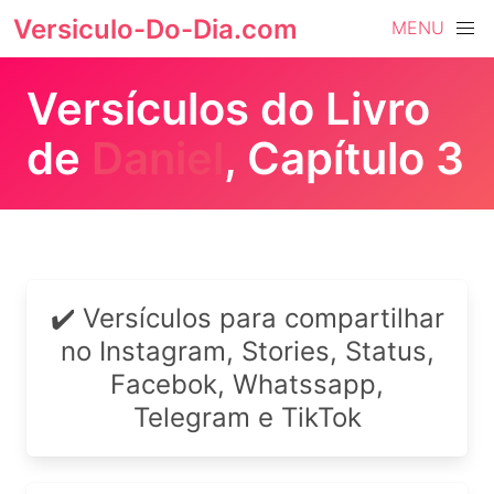
Versiculo-Do-Dia.com
MENU
Versículos do Livro
de
Daniel
, Capítulo 3
✔️ Versículos para compartilhar
no Instagram, Stories, Status,
Facebok, Whatssapp,
Telegram e TikTok