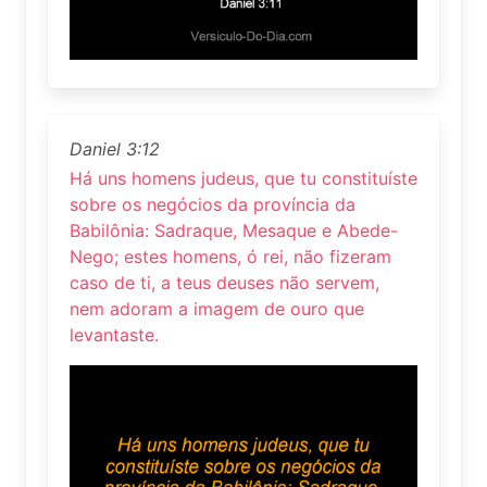
Daniel 3:12
Há uns homens judeus, que tu constituíste
sobre os negócios da província da
Babilônia: Sadraque, Mesaque e Abede-
Nego; estes homens, ó rei, não fizeram
caso de ti, a teus deuses não servem,
nem adoram a imagem de ouro que
levantaste.