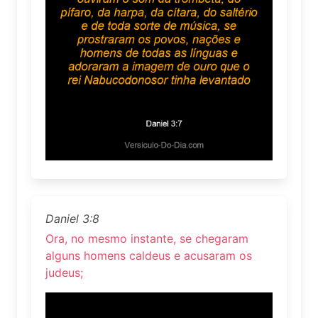
Daniel 3:8
Ora, no mesmo instante, se chegaram
alguns homens caldeus e acusaram os
judeus;