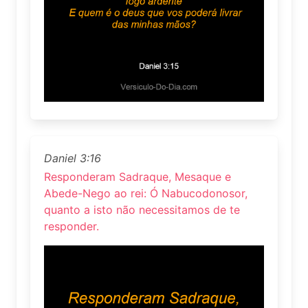
Daniel 3:16
Responderam Sadraque, Mesaque e
Abede-Nego ao rei: Ó Nabucodonosor,
quanto a isto não necessitamos de te
responder.