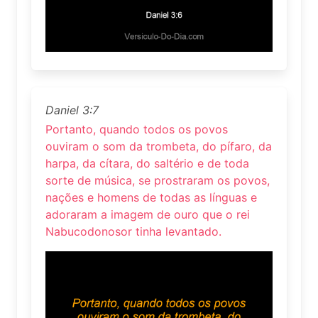
Daniel 3:7
Portanto, quando todos os povos
ouviram o som da trombeta, do pífaro, da
harpa, da cítara, do saltério e de toda
sorte de música, se prostraram os povos,
nações e homens de todas as línguas e
adoraram a imagem de ouro que o rei
Nabucodonosor tinha levantado.