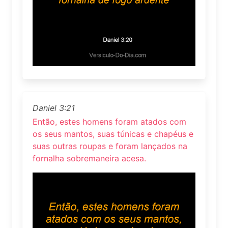
Daniel 3:21
Então, estes homens foram atados com
os seus mantos, suas túnicas e chapéus e
suas outras roupas e foram lançados na
fornalha sobremaneira acesa.