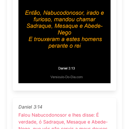
Daniel 3:14
Falou Nabucodonosor e lhes disse: É
verdade, ó Sadraque, Mesaque e Abede-
Nego, que vós não servis a meus deuses,