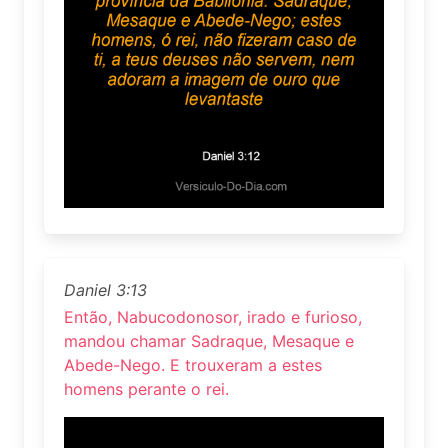
Daniel 3:13
Então, Nabucodonosor, irado e furioso,
mandou chamar Sadraque, Mesaque e
Abede-Nego. E trouxeram a estes
homens perante o rei.