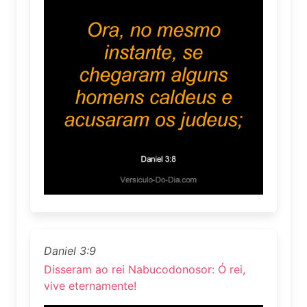
Daniel 3:9
Disseram ao rei Nabucodonosor: Ó rei,
vive eternamente!