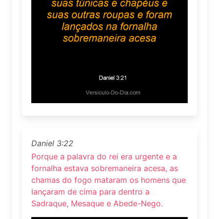
Daniel 3:22
Porque a palavra do rei era urgente e a
fornalha estava sobremaneira acesa, as
chamas do fogo mataram os homens que
lançaram de cima para dentro a
Sadraque, Mesaque e Abede-Nego.