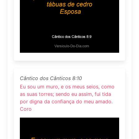
Cântico dos Cânticos 8:10
Eu sou um muro, e os meus seios, como
as suas torres; sendo eu assim, fui tida
por digna da confiança do meu amado.
Coro