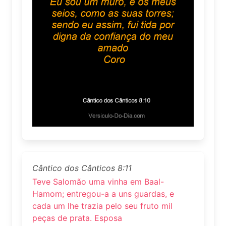
Cântico dos Cânticos 8:11
Teve Salomão uma vinha em Baal-
Hamom; entregou-a a uns guardas, e
cada um lhe trazia pelo seu fruto mil
peças de prata. Esposa