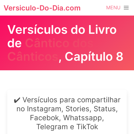
Versiculo-Do-Dia.com
MENU
Versículos do Livro
de
Cântico dos
Cânticos
, Capítulo 8
✔️ Versículos para compartilhar
no Instagram, Stories, Status,
Facebok, Whatssapp,
Telegram e TikTok