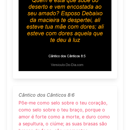
Cântico dos Cânticos 8:6
Põe-me como selo sobre o teu coração,
como selo sobre o teu braço, porque o
amor é forte como a morte, e duro como
a sepultura, o ciúme; as suas brasas são