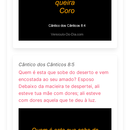
Cântico dos Cânticos 8:5
Quem é esta que sobe do deserto e vem
encostada ao seu amado? Esposo
Debaixo da macieira te despertei, ali
esteve tua mãe com dores; ali esteve
com dores aquela que te deu à luz.