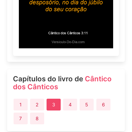
Capítulos do livro de
Cântico
dos Cânticos
1
2
3
4
5
6
7
8