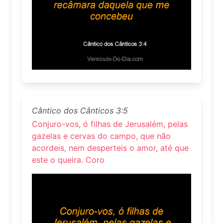
Cântico dos Cânticos 3:5
Conjuro-vos, ó filhas de Jerusalém, pelas
gazelas e cervas do campo, que não
acordeis, nem desperteis o amor, até que
este o queira. Coro