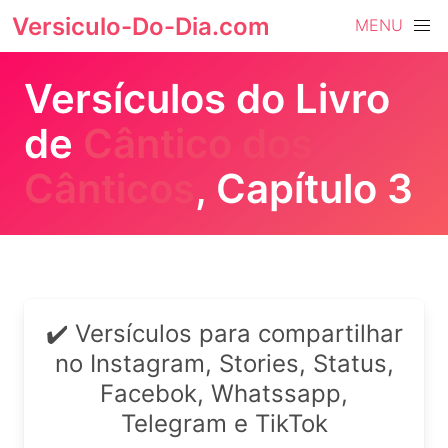
Versiculo-Do-Dia.com
MENU
Versículos do Livro
de
Cântico dos
Cânticos
, Capítulo 3
✔️ Versículos para compartilhar
no Instagram, Stories, Status,
Facebok, Whatssapp,
Telegram e TikTok