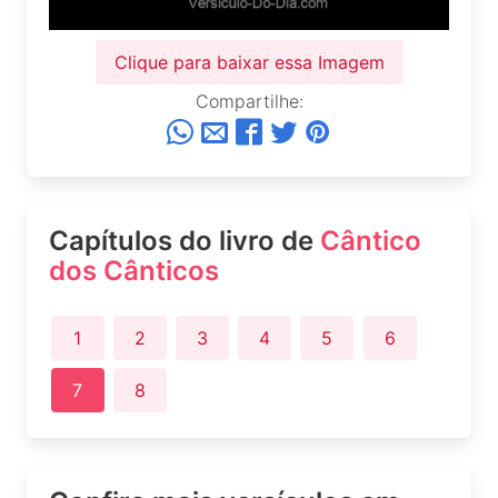
Clique para baixar essa Imagem
Compartilhe:
Capítulos do livro de
Cântico
dos Cânticos
1
2
3
4
5
6
7
8