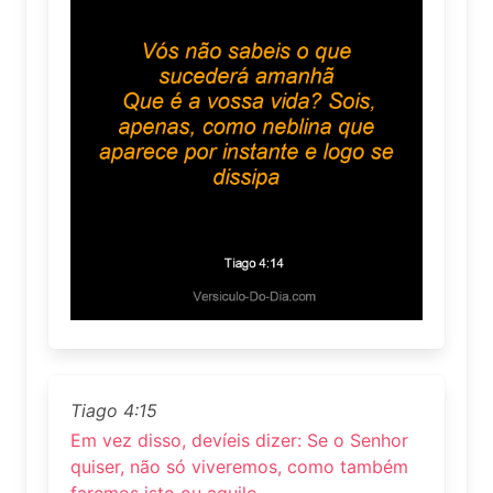
Tiago 4:15
Em vez disso, devíeis dizer: Se o Senhor
quiser, não só viveremos, como também
faremos isto ou aquilo.