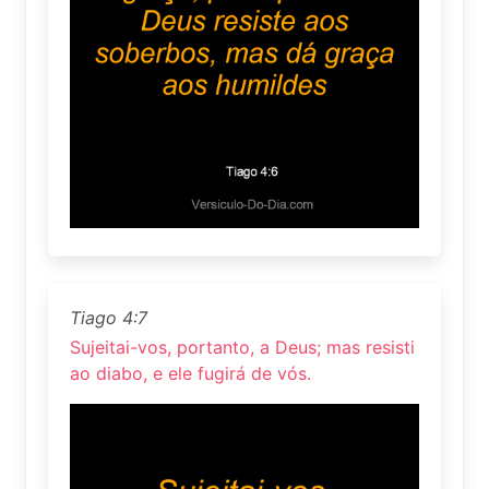
Tiago 4:7
Sujeitai-vos, portanto, a Deus; mas resisti
ao diabo, e ele fugirá de vós.