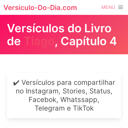
Versiculo-Do-Dia.com
MENU
Versículos do Livro
de
Tiago
, Capítulo 4
✔️ Versículos para compartilhar
no Instagram, Stories, Status,
Facebok, Whatssapp,
Telegram e TikTok