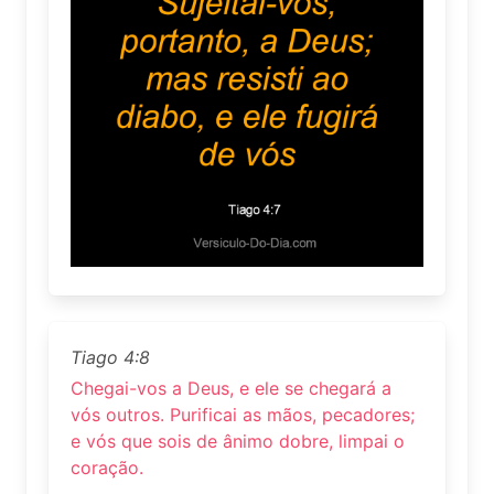
Tiago 4:8
Chegai-vos a Deus, e ele se chegará a
vós outros. Purificai as mãos, pecadores;
e vós que sois de ânimo dobre, limpai o
coração.