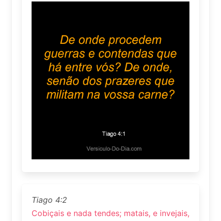
Tiago 4:2
Cobiçais e nada tendes; matais, e invejais,