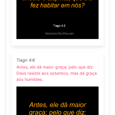
Tiago 4:6
Antes, ele dá maior graça; pelo que diz:
Deus resiste aos soberbos, mas dá graça
aos humildes.