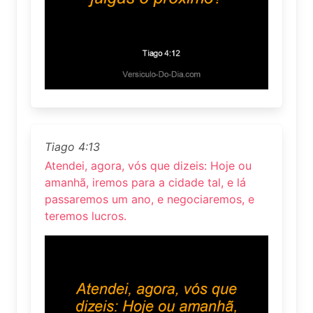
Tiago 4:13
Atendei, agora, vós que dizeis: Hoje ou
amanhã, iremos para a cidade tal, e lá
passaremos um ano, e negociaremos, e
teremos lucros.