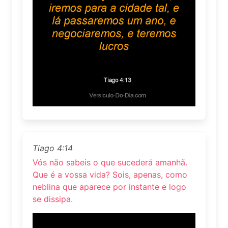
Tiago 4:14
Vós não sabeis o que sucederá amanhã.
Que é a vossa vida? Sois, apenas, como
neblina que aparece por instante e logo
se dissipa.