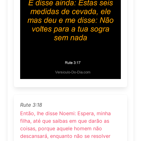
Rute 3:18
Então, lhe disse Noemi: Espera, minha
filha, até que saibas em que darão as
coisas, porque aquele homem não
descansará, enquanto não se resolver