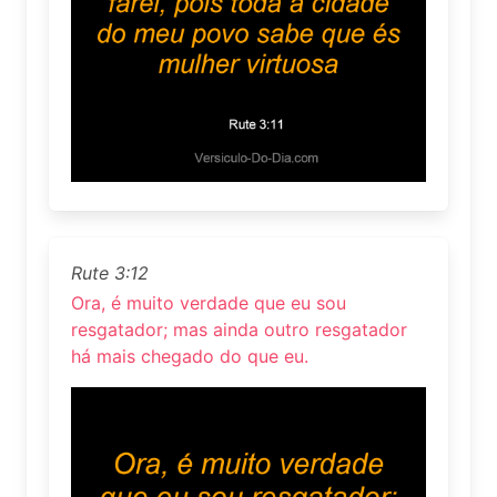
Rute 3:12
Ora, é muito verdade que eu sou
resgatador; mas ainda outro resgatador
há mais chegado do que eu.