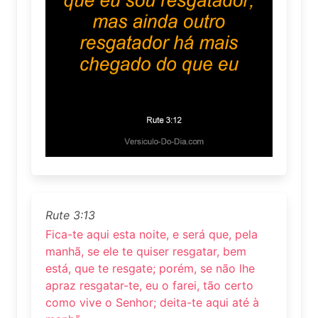
Rute 3:13
Fica-te aqui esta noite, e será que, pela
manhã, se ele te quiser resgatar, bem
está, que te resgate; porém, se não lhe
apraz resgatar-te, eu o farei, tão certo
como vive o Senhor; deita-te aqui até à