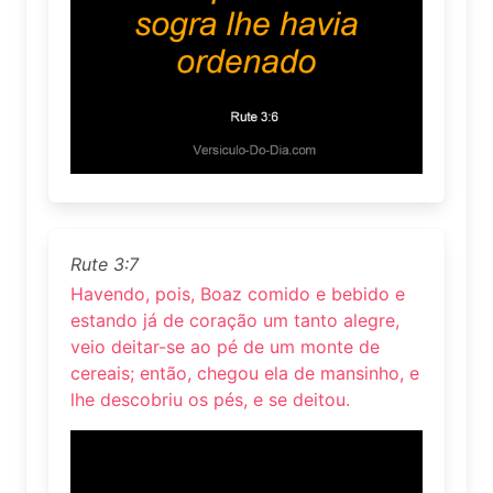
Rute 3:7
Havendo, pois, Boaz comido e bebido e
estando já de coração um tanto alegre,
veio deitar-se ao pé de um monte de
cereais; então, chegou ela de mansinho, e
lhe descobriu os pés, e se deitou.