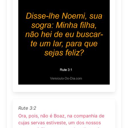
Rute 3:2
Ora, pois, não é Boaz, na companhia de
cujas servas estiveste, um dos nossos