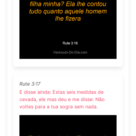
Rute 3:17
E disse ainda: Estas seis medidas de
cevada, ele mas deu e me disse: Não
voltes para a tua sogra sem nada.