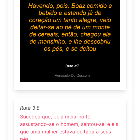
Rute 3:8
Sucedeu que, pela meia-noite,
assustando-se o homem, sentou-se; e eis
que uma mulher estava deitada a seus
pés.