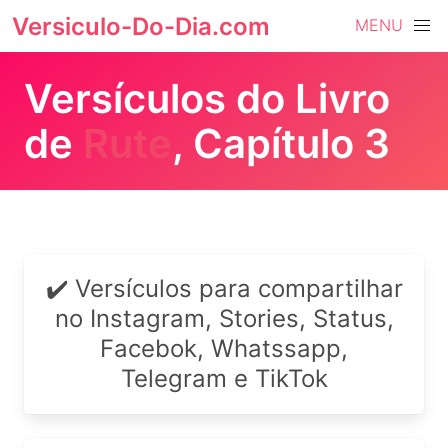
Versiculo-Do-Dia.com
MENU
Versículos do Livro
de
Rute
, Capítulo 3
✔️ Versículos para compartilhar
no Instagram, Stories, Status,
Facebok, Whatssapp,
Telegram e TikTok