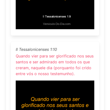
II Tessalonicenses 1:10
Quando vier para ser glorificado nos seus
santos e ser admirado em todos os que
creram, naquele dia (porquanto foi crido
entre vós o nosso testemunho).