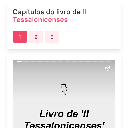
Capítulos do livro de
II
Tessalonicenses
1
2
3