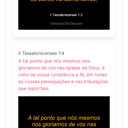
II Tessalonicenses 1:4
A tal ponto que nós mesmos nos
gloriamos de vós nas igrejas de Deus, à
vista da vossa constância e fé, em todas
as vossas perseguições e nas tribulações
que suportais,