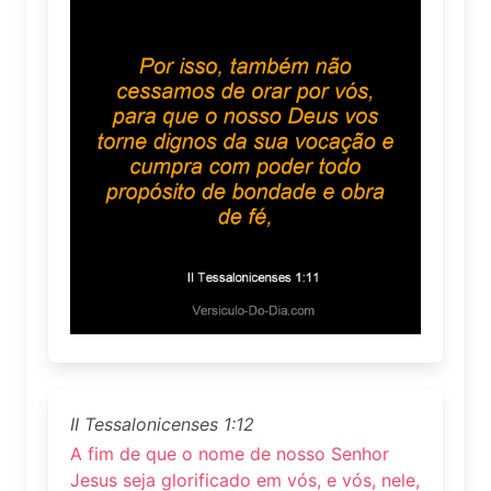
II Tessalonicenses 1:12
A fim de que o nome de nosso Senhor
Jesus seja glorificado em vós, e vós, nele,