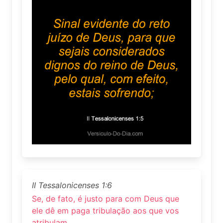
II Tessalonicenses 1:6
Se, de fato, é justo para com Deus que
ele dê em paga tribulação aos que vos
atribulam