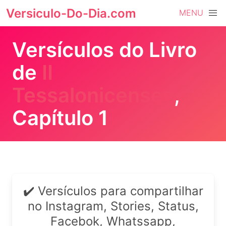
Versiculo-Do-Dia.com
MENU
Versículos do Livro
de
II
Tessalonicenses
,
Capítulo 1
✔️ Versículos para compartilhar
no Instagram, Stories, Status,
Facebok, Whatssapp,