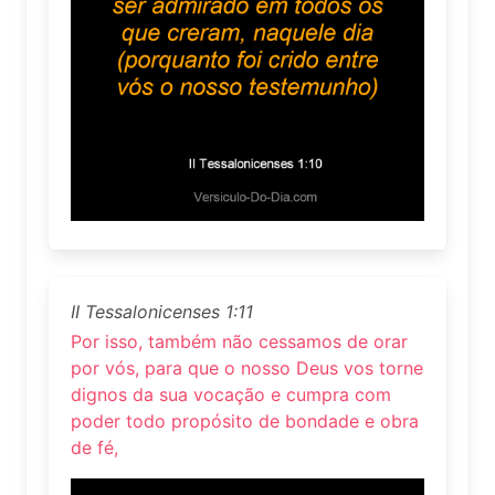
II Tessalonicenses 1:11
Por isso, também não cessamos de orar
por vós, para que o nosso Deus vos torne
dignos da sua vocação e cumpra com
poder todo propósito de bondade e obra
de fé,