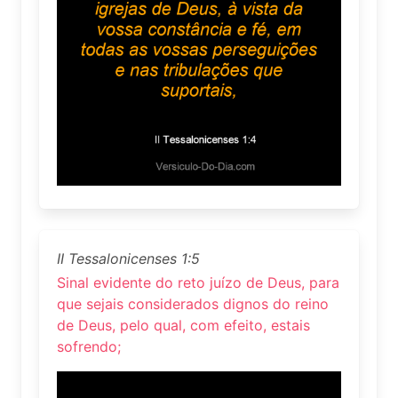
II Tessalonicenses 1:5
Sinal evidente do reto juízo de Deus, para
que sejais considerados dignos do reino
de Deus, pelo qual, com efeito, estais
sofrendo;