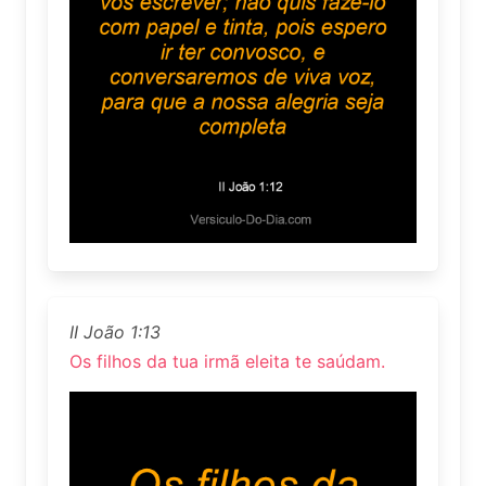
II João 1:13
Os filhos da tua irmã eleita te saúdam.