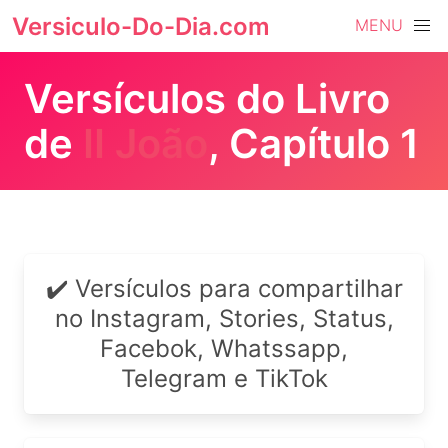
Versiculo-Do-Dia.com
MENU
Versículos do Livro
de
II João
, Capítulo 1
✔️ Versículos para compartilhar
no Instagram, Stories, Status,
Facebok, Whatssapp,
Telegram e TikTok