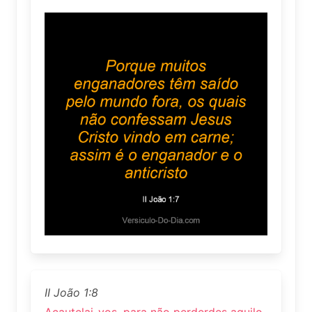
II João 1:8
Acautelai-vos, para não perderdes aquilo