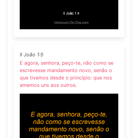
II João 1:5
E agora, senhora, peço-te, não como se
escrevesse mandamento novo, senão o
que tivemos desde o princípio: que nos
amemos uns aos outros.