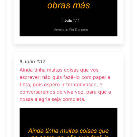
II João 1:12
Ainda tinha muitas coisas que vos
escrever; não quis fazê-lo com papel e
tinta, pois espero ir ter convosco, e
conversaremos de viva voz, para que a
nossa alegria seja completa.