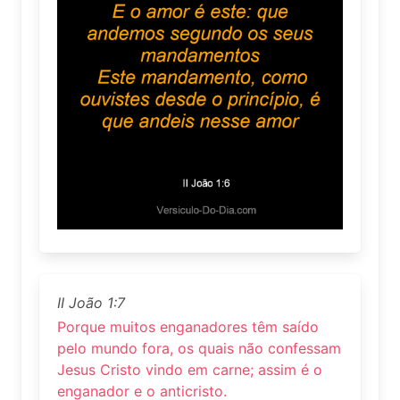
II João 1:7
Porque muitos enganadores têm saído
pelo mundo fora, os quais não confessam
Jesus Cristo vindo em carne; assim é o
enganador e o anticristo.