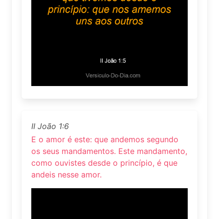
II João 1:6
E o amor é este: que andemos segundo
os seus mandamentos. Este mandamento,
como ouvistes desde o princípio, é que
andeis nesse amor.