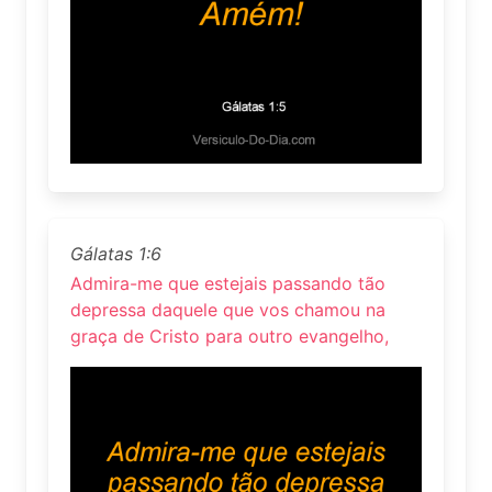
Gálatas 1:6
Admira-me que estejais passando tão
depressa daquele que vos chamou na
graça de Cristo para outro evangelho,