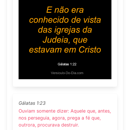
Gálatas 1:23
Ouviam somente dizer: Aquele que, antes,
nos perseguia, agora, prega a fé que,
outrora, procurava destruir.