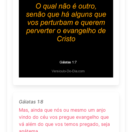
Gálatas 1:8
Mas, ainda que nós ou mesmo um anjo
vindo do céu vos pregue evangelho que
vá além do que vos temos pregado, seja
anátema.