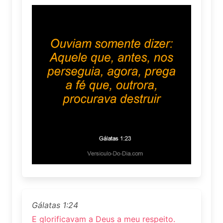
Gálatas 1:24
E glorificavam a Deus a meu respeito.