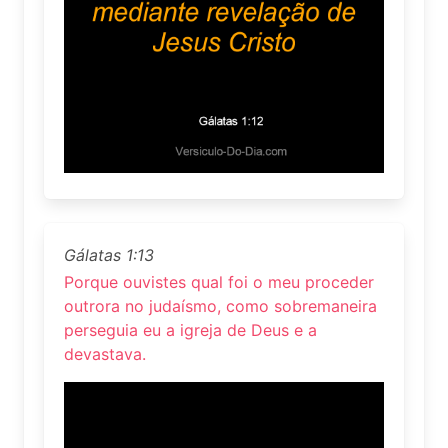
Gálatas 1:13
Porque ouvistes qual foi o meu proceder
outrora no judaísmo, como sobremaneira
perseguia eu a igreja de Deus e a
devastava.