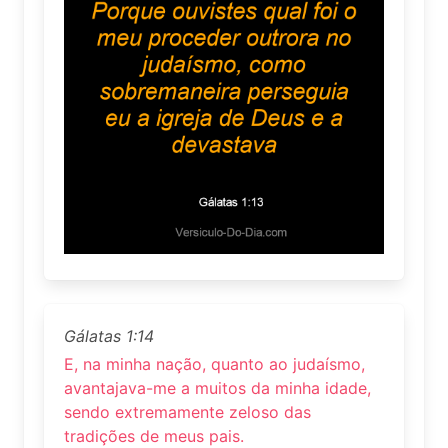
Gálatas 1:14
E, na minha nação, quanto ao judaísmo,
avantajava-me a muitos da minha idade,
sendo extremamente zeloso das
tradições de meus pais.