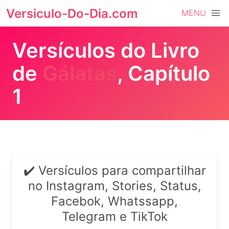
Versiculo-Do-Dia.com
MENU
Versículos do Livro
de
Gálatas
, Capítulo
1
✔️ Versículos para compartilhar
no Instagram, Stories, Status,
Facebok, Whatssapp,
Telegram e TikTok