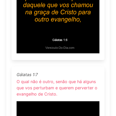
Gálatas 1:7
O qual não é outro, senão que há alguns
que vos perturbam e querem perverter o
evangelho de Cristo.