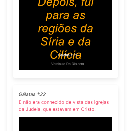
Gálatas 1:22
E não era conhecido de vista das igrejas
da Judeia, que estavam em Cristo.