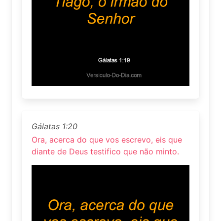
Gálatas 1:20
Ora, acerca do que vos escrevo, eis que
diante de Deus testifico que não minto.