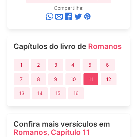
Compartilhe:
Capítulos do livro de
Romanos
1
2
3
4
5
6
7
8
9
10
11
12
13
14
15
16
Confira mais versículos em
Romanos, Capítulo 11